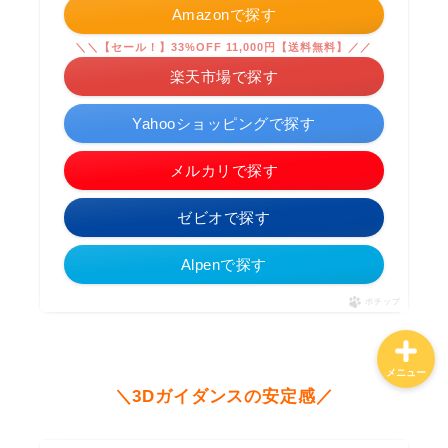
Amazonで探す
＼＼【セール！】33%OFF 11,000円【送料無料】／／
ホーム
楽天市場で探す
Yahooショッピングで探す
特定商取引法に基づく表記
メルカリで探す
プライバシーポリシー
ゼビオで探す
お問合せ
Alpenで探す
ポチップ
メニュー
＼3Dガイダンスの安定感／