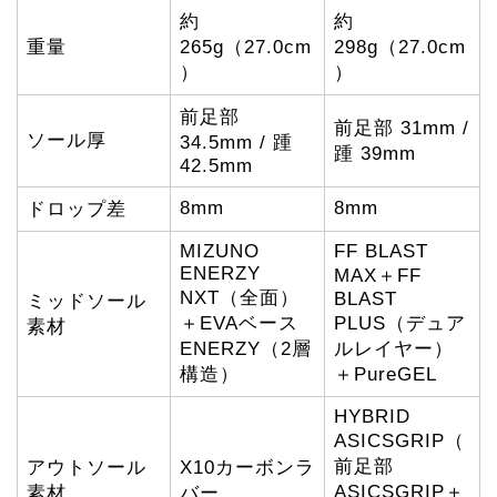
約
約
重量
265g（27.0cm
298g（27.0cm
）
）
前足部
前足部 31mm /
ソール厚
34.5mm / 踵
踵 39mm
42.5mm
8mm
8mm
ドロップ差
MIZUNO
FF BLAST
ENERZY
MAX＋FF
NXT（全面）
BLAST
ミッドソール
＋EVAベース
PLUS（デュア
素材
ENERZY（2層
ルレイヤー）
構造）
＋PureGEL
HYBRID
ASICSGRIP（
前足部
アウトソール
X10カーボンラ
ASICSGRIP＋
素材
バー