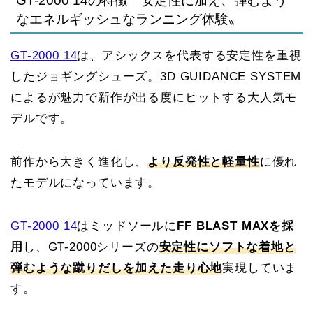
GT-2000 14の特徴〝安定性に加え、弾むよう
なエネルギッシュなランニング体験〟
GT-2000 14
は、アシックスを代表する安定性を重視
したジョギングシューズ。3D GUIDANCE SYSTEM
によるが魅力で新作が出る度にヒットする大人気モ
デルです。
前作から大きく進化し、
より反発性と軽量性
に優れ
たモデルになっています。
GT-2000 14
はミッドソールに
FF BLAST MAXを採
用
し、GT-2000シリーズの
安定性にソフトな着地と
弾むような蹴りだしを加えた走り心地
実現していま
す。