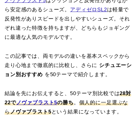
ノヴァブラスト5
はクッションと反発性がありなが
ら安定感のあるシューズ。
アディゼロSL2
は軽量で
反発性がありスピードを出しやすいシューズ。それ
ぞれ違った特徴を持ちますが、どちらもジョギング
に最適な人気のモデルです。
この記事では、両モデルの違いを基本スペックから
走り心地まで徹底的に比較し、さらに
シチュエーシ
ョン別おすすめ
を50テーマで紹介します。
結論を先にお伝えすると、50テーマ別比較では
28対
22で
ノヴァブラスト5
の勝ち
。
個人的に一足選ぶな
ら
ノヴァブラスト5
という結果になっています。