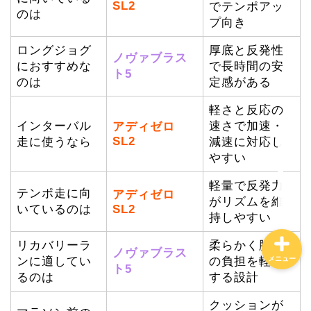
SL2
でテンポアッ
のは
プ向き
ホーム
ロングジョグ
厚底と反発性
ノヴァブラス
におすすめな
で長時間の安
ト5
のは
定感がある
特定商取引法に基づく表記
軽さと反応の
インターバル
速さで加速・
プライバシーポリシー
アディゼロ
SL2
走に使うなら
減速に対応し
やすい
お問合せ
軽量で反発力
テンポ走に向
アディゼロ
がリズムを維
いているのは
SL2
持しやすい
リカバリーラ
柔らかく脚へ
ノヴァブラス
メニュー
ンに適してい
の負担を軽減
ト5
るのは
する設計
クッションが