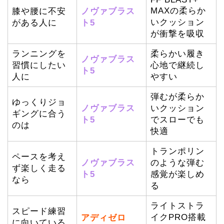
MAXの柔らか
膝や腰に不安
ノヴァブラス
いクッション
がある人に
ト5
が衝撃を吸収
ランニングを
柔らかい履き
ノヴァブラス
習慣にしたい
心地で継続し
ト5
人に
やすい
弾むが柔らか
ゆっくりジョ
ノヴァブラス
いクッション
ギングに合う
ト5
でスローでも
のは
快適
トランポリン
ペースを考え
ノヴァブラス
のような弾む
ず楽しく走る
ト5
感覚が楽しめ
なら
る
ライトストラ
スピード練習
イクPRO搭載
アディゼロ
に向いている