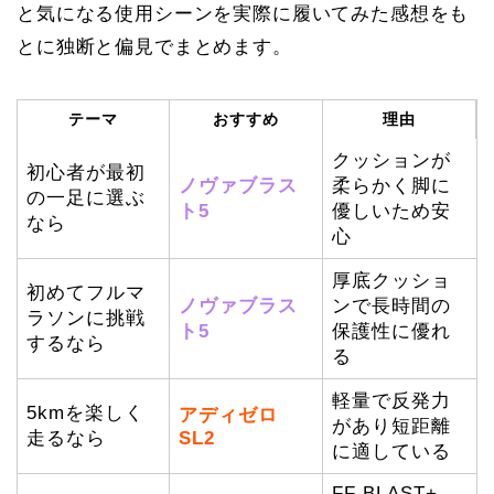
と気になる使用シーンを実際に履いてみた感想をも
とに独断と偏見でまとめます。
テーマ
おすすめ
理由
クッションが
初心者が最初
ノヴァブラス
柔らかく脚に
の一足に選ぶ
ト5
優しいため安
なら
心
厚底クッショ
初めてフルマ
ノヴァブラス
ンで長時間の
ラソンに挑戦
ト5
保護性に優れ
するなら
る
軽量で反発力
5kmを楽しく
アディゼロ
があり短距離
走るなら
SL2
に適している
FF BLAST+