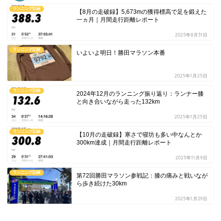
ランニング記録
【8月の走破録】5,673mの獲得標高で足を鍛えた
一ヵ月｜月間走行距離レポート
2025年8月31日
ランニング記録
いよいよ明日！勝田マラソン本番
2025年1月25日
ランニング記録
2024年12月のランニング振り返り：ランナー膝
と向き合いながら走った132km
2025年1月25日
ランニング記録
【10月の走破録】寒さで寝坊も多い中なんとか
300km達成｜月間走行距離レポート
2025年11月9日
ランニング記録
第72回勝田マラソン参戦記：膝の痛みと戦いなが
ら歩き続けた30km
2025年1月29日