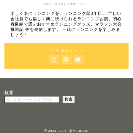
40代。サブ4を目指すランナー
楽しく楽にランニングを。ランニング歴3年目。 忙しい
会社員でも楽しく楽に続けられるランニング習慣、初心
者目線で選ぶおすすめランニンググッズ、マラソン大会
挑戦記 等を発信します。 一緒にランニングを楽しみま
しょう！
＼ Follow me ／
検索
ホーム
検索
特定商取引法に基づく表記
プライバシーポリシー
2024–2026 楽ランBLOG