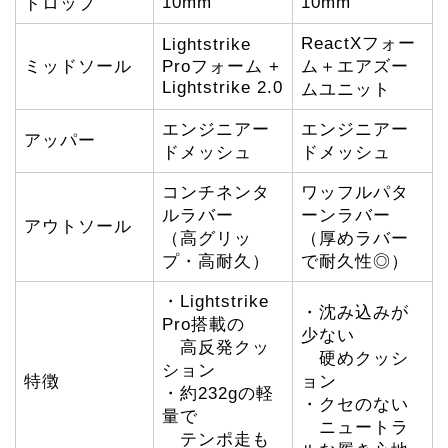
10mm
10mm
ドロップ
ReactXフォー
Lightstrike
ミッドソール
Proフォーム +
ム＋エアズー
Lightstrike 2.0
ムユニット
エンジニアー
エンジニアー
アッパー
ドメッシュ
ドメッシュ
コンチネンタ
ワッフルパタ
ルラバー
ーンラバー
アウトソール
（高グリッ
（厚めラバー
プ・高耐久）
で耐久性◎）
・Lightstrike
・沈み込みが
Pro搭載の
少ない
高反発クッ
硬めクッシ
ション
特徴
ョン
・約232gの軽
・クセのない
量で
ニュートラ
テンポ走も