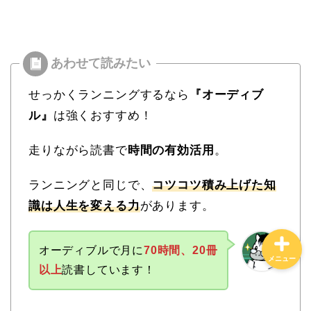
ホーム
特定商取引法に基づく表記
せっかくランニングするなら
『オーディブ
ル』
は強くおすすめ！
プライバシーポリシー
走りながら読書で
時間の有効活用
。
お問合せ
ランニングと同じで、
コツコツ積み上げた知
識は人生を変える力
があります。
オーディブルで
月に
70時間、20冊
メニュー
以上
読書しています！