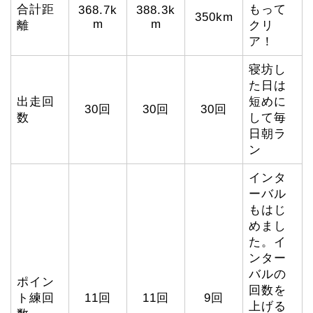
合計距
もって
368.7k
388.3k
350km
m
m
離
クリ
ア！
寝坊し
た日は
出走回
短めに
30回
30回
30回
数
して毎
日朝ラ
ン
インタ
ーバル
もはじ
めまし
た。イ
ンター
バルの
ポイン
回数を
ト練回
11回
11回
9回
上げる