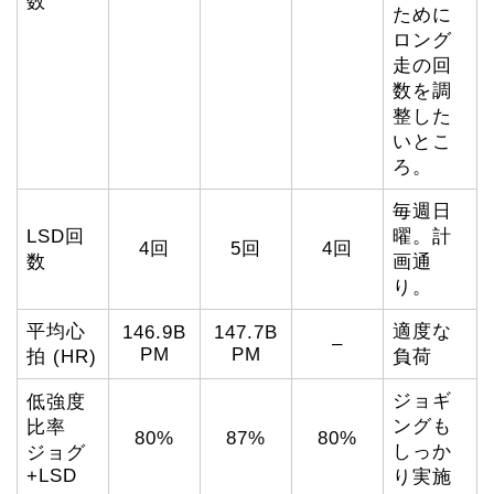
数
ために
ロング
走の回
数を調
整した
いとこ
ろ。
毎週日
LSD回
曜。計
4回
5回
4回
数
画通
り。
平均心
適度な
146.9B
147.7B
–
PM
PM
拍 (HR)
負荷
ジョギ
低強度
ングも
比率
80%
87%
80%
しっか
ジョグ
+LSD
り実施