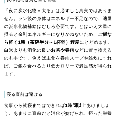
「夜に炭水化物＝太る」は必ずしも真実ではありま
せん。ラン後の身体はエネルギー不足なので、適量
の炭水化物補給はむしろ必要です。とはいえ大量に
摂ると余剰エネルギーになりかねないため、
ご飯な
ら軽く1膳（茶碗半分～1杯弱）程度
にとどめます。
白米よりも消化の良い
お粥や春雨
などに置き換える
のも手です。例えば主食を春雨スープや雑炊にすれ
ば、ご飯を食べるより低カロリーで満足感が得られ
ます​。
寝る直前は避ける
食事から就寝まではできれば
1時間以上
あけましょ
う。あまりに直前だと消化が妨げられ、摂った栄養