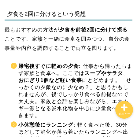
夕食を2回に分けるという発想
ホーム
最もおすすめの方法が
夕食を前後2回に分けて摂る
特定商取引法に基づく表記
ことです。家族と一緒に食卓を囲みつつ、自分の食
事量や内容を調節することで両立を図ります。
プライバシーポリシー
帰宅後すぐに軽めの夕食:
仕事から帰ったらま
お問合せ
ず家族と食卓へ。ここでは
スープやサラダ、
おにぎり1個など軽い食事
にとどめます。「せ
っかくの夕飯なのに少なめ？」と思うかもし
れませんが、後でしっかり食べる前提なので
大丈夫。家族と会話を楽しみながら、エネル
ギー源となる炭水化物を中心に少量食べてお
メニュー
きます。
小休憩後にランニング:
軽く食べた後、30分
ほどして消化が落ち着いたらランニングへ出