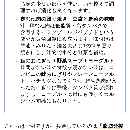
脂身の少ない部位を使い、油を控えて調
理すれば消化も良くなります。
鶏むね肉の照り焼き＋豆腐と野菜の味噌
汁:
鶏むね肉は低脂質・高タンパクで、
含有するイミダゾールジペプチドという
成分が疲労回復に役立ちます​。味付けは
醤油・みりん・酒各大さじ1の簡単照り
焼きにし、汁物で水分と野菜も補給。
鮭のおにぎり＋野菜スープ＋ヨーグルト:
時間がない時や食欲が湧かない時は、コ
ンビニの
鮭おにぎり
やプレーンヨーグル
ト＋ハチミツなどでもOK。鮭や鶏肉が入
ったおにぎりは手軽にタンパク質が摂れ
ますし、ヨーグルトは胃にも優しくカル
シウム補給にもなります。
これらは一例ですが、共通しているのは
「脂肪分控