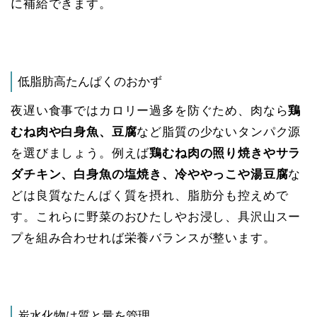
に補給できます。
低脂肪高たんぱくのおかず
夜遅い食事ではカロリー過多を防ぐため、肉なら
鶏
むね肉や白身魚、豆腐
など脂質の少ないタンパク源
を選びましょう。例えば
鶏むね肉の照り焼きやサラ
ダチキン、白身魚の塩焼き、冷ややっこや湯豆腐
な
どは良質なたんぱく質を摂れ、脂肪分も控えめで
す。これらに野菜のおひたしやお浸し、具沢山スー
プを組み合わせれば栄養バランスが整います​。
炭水化物は質と量を管理