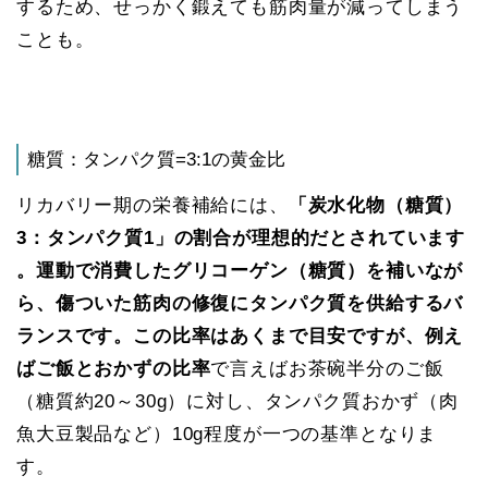
するため、せっかく鍛えても筋肉量が減ってしまう
ことも。
糖質：タンパク質=3:1の黄金比
リカバリー期の栄養補給には、
「炭水化物（糖質）
3：タンパク質1」の割合が理想的だとされています​
。運動で消費したグリコーゲン（糖質）を補いなが
ら、傷ついた筋肉の修復にタンパク質を供給するバ
ランスです。この比率はあくまで目安ですが、例え
ばご飯とおかずの比率
で言えばお茶碗半分のご飯
（糖質約20～30g）に対し、タンパク質おかず（肉
魚大豆製品など）10g程度が一つの基準となりま
す。